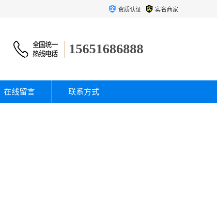
资质认证
实名商家
15651686888
在线留言
联系方式