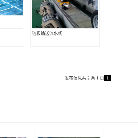
链板输送流水线
发布信息共 2 条 1 页
1