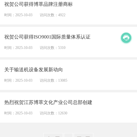
祝贺公司获得博萃品牌注册商标
时间：2025-10-03
访问次数：4922
祝贺公司获得ISO9001国际质量体系认证
时间：2025-10-03
访问次数：5310
关于输送机设备发展新动向
时间：2025-10-03
访问次数：13085
热烈祝贺江苏博萃文化产业公司总部创建
时间：2025-10-03
访问次数：12630