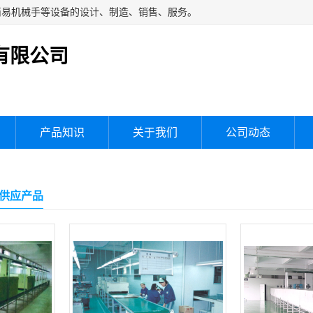
简易机械手等设备的设计、制造、销售、服务。
有限公司
产品知识
关于我们
公司动态
供应产品