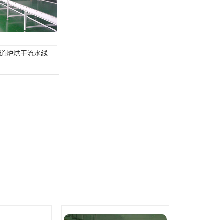
道炉烘干流水线