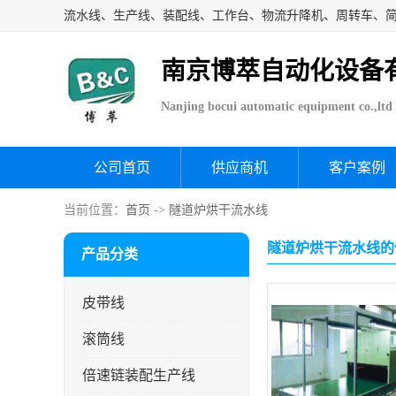
流水线、生产线、装配线、工作台、物流升降机、周转车、
南京博萃自动化设备
Nanjing bocui automatic equipment co.,ltd
公司首页
供应商机
客户案例
当前位置：
首页
->
隧道炉烘干流水线
隧道炉烘干流水线的
产品分类
皮带线
滚筒线
倍速链装配生产线