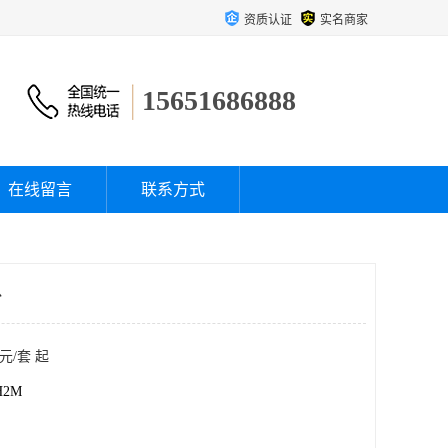
资质认证
实名商家
15651686888
在线留言
联系方式
台
元/套 起
H2M